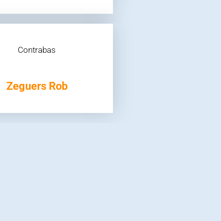
Contrabas
Zeguers Rob