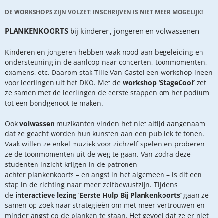
DE WORKSHOPS ZIJN VOLZET! INSCHRIJVEN IS NIET MEER MOGELIJK!
PLANKENKOORTS
bij kinderen, jongeren en volwassenen
Kinderen en jongeren hebben vaak nood aan begeleiding en
ondersteuning in de aanloop naar concerten, toonmomenten,
examens, etc. Daarom stak Tille Van Gastel een workshop ineen
voor leerlingen uit het DKO. Met de
workshop
‘
StageCool’
zet
ze samen met de leerlingen de eerste stappen om het podium
tot een bondgenoot te maken.
Ook
volwassen
muzikanten
vinden het niet altijd aangenaam
dat ze geacht worden hun kunsten aan een publiek te tonen.
Vaak willen ze enkel muziek voor zichzelf spelen en proberen
ze de toonmomenten uit de weg te gaan. Van zodra deze
studenten inzicht krijgen in de patronen
achter plankenkoorts – en angst in het algemeen – is dit een
stap in de richting naar meer zelfbewustzijn. Tijdens
de
interactieve lezing
‘
Eerste Hulp Bij Plankenkoorts’
gaan ze
samen op zoek naar strategieën om met meer vertrouwen en
minder angst op de planken te staan. Het gevoel dat ze er niet