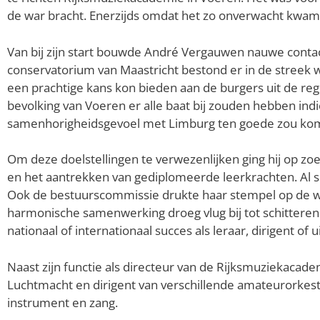
de war bracht. Enerzijds omdat het zo onverwacht kwam en
Van bij zijn start bouwde André Vergauwen nauwe conta
conservatorium van Maastricht bestond er in de streek 
een prachtige kans kon bieden aan de burgers uit de re
bevolking van Voeren er alle baat bij zouden hebben in
samenhorigheidsgevoel met Limburg ten goede zou ko
Om deze doelstellingen te verwezenlijken ging hij op z
en het aantrekken van gediplomeerde leerkrachten. Al
Ook de bestuurscommissie drukte haar stempel op de wer
harmonische samenwerking droeg vlug bij tot schitteren
nationaal of internationaal succes als leraar, dirigent of
Naast zijn functie als directeur van de Rijksmuziekac
Luchtmacht en dirigent van verschillende amateurorkest
instrument en zang.