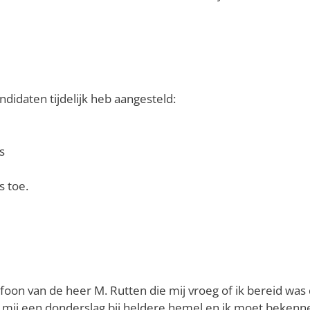
didaten tijdelijk heb aangesteld:
s
s toe.
telefoon van de heer M. Rutten die mij vroeg of ik bereid wa
 mij een donderslag bij heldere hemel en ik moet bekenne